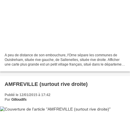
A peu de distance de son embouchure, l'Orne sépare les communes de
Ouistreham, située rive gauche, de Sallenelles, située rive droite. Afficher
une carte plus grande est un petit village français, situé dans le département
du Calvados en région Normandie....
AMFREVILLE (surtout rive droite)
Publié le 12/01/2015 à 17:42
Par
Gilloudifs