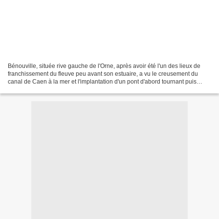
Bénouville, située rive gauche de l'Orne, après avoir été l'un des lieux de
franchissement du fleuve peu avant son estuaire, a vu le creusement du
canal de Caen à la mer et l'implantation d'un pont d'abord tournant puis
levant sur son territoire. Afficher...