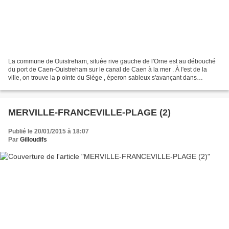
La commune de Ouistreham, située rive gauche de l'Orne est au débouché
du port de Caen-Ouistreham sur le canal de Caen à la mer . À l'est de la
ville, on trouve la p ointe du Siège , éperon sableux s'avançant dans
l'estuaire de l' Orne . Afficher une...
MERVILLE-FRANCEVILLE-PLAGE (2)
Publié le 20/01/2015 à 18:07
Par
Gilloudifs