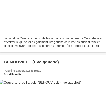
Le canal de Caen à la mer limite les territoires communaux de Ouistreham et
d'Amfreville qui s'étend également rive gauche de l'Orne en suivant l'ancien
lit du fleuve avant son redressement au 18ème siècle. Photo extraite du site
http://www.amfreville.net/vie-communale-2/les-associations/st-martin-
damfreville/...
BENOUVILLE (rive gauche)
Publié le 10/01/2015 à 18:11
Par
Gilloudifs