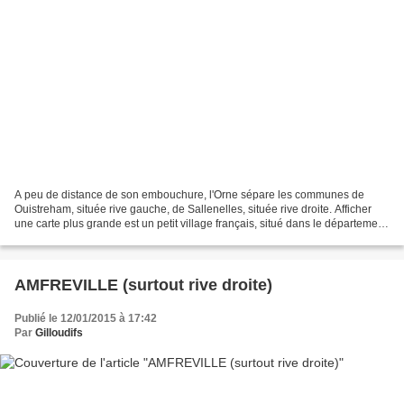
A peu de distance de son embouchure, l'Orne sépare les communes de
Ouistreham, située rive gauche, de Sallenelles, située rive droite. Afficher
une carte plus grande est un petit village français, situé dans le département
du Calvados en région Normandie....
AMFREVILLE (surtout rive droite)
Publié le 12/01/2015 à 17:42
Par
Gilloudifs