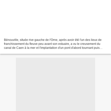
Bénouville, située rive gauche de l'Orne, après avoir été l'un des lieux de
franchissement du fleuve peu avant son estuaire, a vu le creusement du
canal de Caen à la mer et l'implantation d'un pont d'abord tournant puis
levant sur son territoire. Afficher...