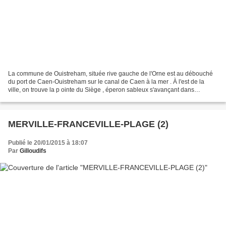
La commune de Ouistreham, située rive gauche de l'Orne est au débouché
du port de Caen-Ouistreham sur le canal de Caen à la mer . À l'est de la
ville, on trouve la p ointe du Siège , éperon sableux s'avançant dans
l'estuaire de l' Orne . Afficher une...
MERVILLE-FRANCEVILLE-PLAGE (2)
Publié le 20/01/2015 à 18:07
Par
Gilloudifs