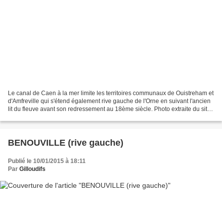
Le canal de Caen à la mer limite les territoires communaux de Ouistreham et
d'Amfreville qui s'étend également rive gauche de l'Orne en suivant l'ancien
lit du fleuve avant son redressement au 18ème siècle. Photo extraite du site
http://www.amfreville.net/vie-communale-2/les-associations/st-martin-
damfreville/...
BENOUVILLE (rive gauche)
Publié le 10/01/2015 à 18:11
Par
Gilloudifs