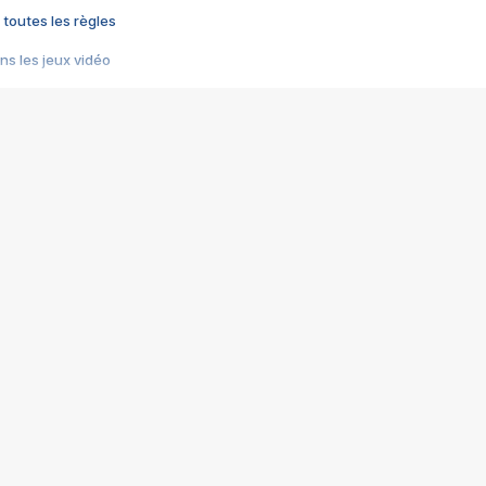
 toutes les règles
s les jeux vidéo
us choquant de Rockstar ? - Le scandale BULLY
e plus moche de Steam
du RÊVE tourne au CAUCHEMAR
pendant 8 heures
it… à tort
umiliés par un jeu vidéo
ire - Final Fantasy 8
ti un empire - Age of Empires
story DOFUS
tard, il crée l'un des pires jeux de tous les temps, MindsEye.