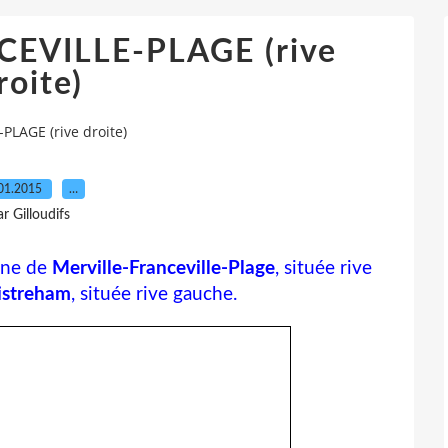
EVILLE-PLAGE (rive
roite)
LAGE (rive droite)
01.2015
…
ar Gilloudifs
une de
Merville-Franceville-Plage
, située rive
istreham
, située rive gauche.