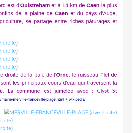
d-est d'
Ouistreham
et à 14 km de
Caen
la plus
confins de la plaine de
Caen
et du pays d'Auge,
griculture, se partage entre riches pâturages et
 droite de la baie de l'
Orne
, le ruisseau Flet de
ont les principaux cours d'eau qui traversent la
ge
.
La commune est jumelée avec : Clyst St
/mairie-merville-franceville-plage.htm
l
+ wikipédia