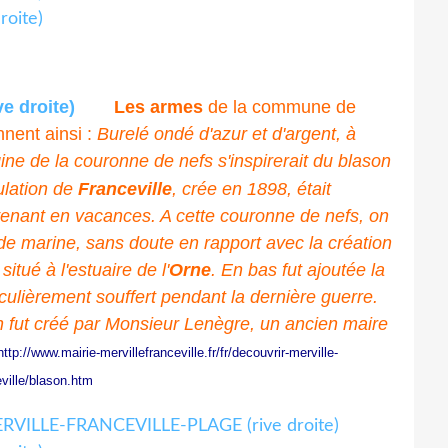
Les armes
de la commune de
nent ainsi :
Burelé ondé d'azur et d'argent, à
gine de la couronne de nefs s'inspirerait du blason
ulation de
Franceville
, crée en 1898, était
venant en vacances. A cette couronne de nefs, on
 de marine, sans doute en rapport avec la création
itué à l'estuaire de l'
Orne
. En bas fut ajoutée la
culièrement souffert pendant la dernière guerre.
n fut créé par Monsieur Lenègre, un ancien maire
http://www.mairie-mervillefranceville.fr/fr/decouvrir-merville-
eville/blason.htm