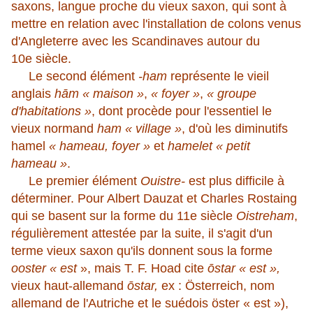
saxons, langue proche du vieux saxon, qui sont à
mettre en relation avec l'installation de colons venus
d'Angleterre avec les Scandinaves autour du
10e siècle.
Le second élément
-ham
représente le vieil
anglais
hām « maison »
,
« foyer »
,
« groupe
d'habitations »
, dont procède pour l'essentiel le
vieux normand
ham « village »
, d'où les diminutifs
hamel
« hameau, foyer »
et
hamelet « petit
hameau »
.
Le premier élément
Ouistre-
est plus difficile à
déterminer. Pour Albert Dauzat et Charles Rostaing
qui se basent sur la forme du 11e siècle
Oistreham
,
régulièrement attestée par la suite, il s'agit d'un
terme vieux saxon qu'ils donnent sous la forme
ooster « est
», mais T. F. Hoad cite
ōstar
« est »,
vieux haut-allemand
ōstar,
ex : Österreich, nom
allemand de l'Autriche et le suédois öster « est »),