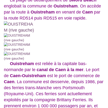
La plage de débarquement de
Sword Beach
englobait la commune de
Ouistreham
. On accède
par la route à
Ouistreham
en venant de
Caen
par
la route RD514 puis RD515 en voie rapide.
Ouistreham
est reliée à la capitale bas-
normande par le
canal de Caen à la mer
. Le port
de
Caen-Ouistreham
est le port de commerce de
Caen
. La commune est desservie, depuis 1986, par
des ferries trans-Manche vers Portsmouth
(Royaume-Uni). Ces ferries sont actuellement
exploités par la compagnie Brittany Ferries. Ils
prennent environ 1 000 000 passagers par an, et