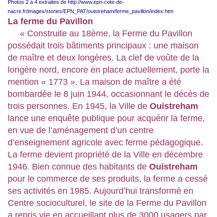
Photos 2 à 4 extraites de
http://www.epn-cote-de-
nacre.fr/images/stories/EPN_PAT/ouistreham/ferme_pavillon/index.htm
La ferme du Pavillon
« Construite au 18ème, la Ferme du Pavillon
possédait trois bâtiments principaux : une maison
de maître et deux longères. La clef de voûte de la
longère nord, encore en place actuellement, porte la
mention « 1773 ». La maison de maître a été
bombardée le 8 juin 1944, occasionnant le décès de
trois personnes. En 1945, la Ville de
Ouistreham
lance une enquête publique pour acquérir la ferme,
en vue de l’aménagement d’un centre
d’enseignement agricole avec ferme pédagogique.
La ferme devient propriété de la Ville en décembre
1946. Bien connue des habitants de
Ouistreham
pour le commerce de ses produits, la ferme a cessé
ses activités en 1985. Aujourd’hui transformé en
Centre socioculturel, le site de la Ferme du Pavillon
a repris vie en accueillant plus de 3000 usagers par