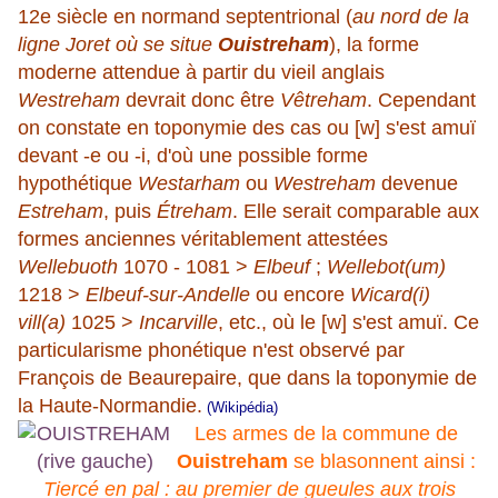
12e siècle en normand septentrional (
au nord de la
ligne Joret où se situe
Ouistreham
), la forme
moderne attendue à partir du vieil anglais
Westreham
devrait donc être
Vêtreham
. Cependant
on constate en toponymie des cas ou [w] s'est amuï
devant -e ou -i, d'où une possible forme
hypothétique
Westarham
ou
Westreham
devenue
Estreham
, puis
Étreham
. Elle serait comparable aux
formes anciennes véritablement attestées
Wellebuoth
1070 - 1081 >
Elbeuf
;
Wellebot(um)
1218 >
Elbeuf-sur-Andelle
ou encore
Wicard(i)
vill(a)
1025 >
Incarville
, etc., où le [w] s'est amuï. Ce
particularisme phonétique n'est observé par
François de Beaurepaire, que dans la toponymie de
la Haute-Normandie.
(Wikipédia)
Les armes de la commune de
Ouistreham
se blasonnent ainsi :
Tiercé en pal : au premier de gueules aux trois