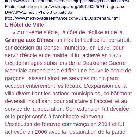
http://www.ouistreham.fr/mairie/mairie/equipements/grange-aux-dimes/
http://wikimapia.org/5931603/fr/Grange-aux-
Photo 2 extraite de
D%C3%AEmes
; Photo 3 extraite de
http://www.mesvoyagesenfrance.com/D14/Ouistreham.html
L'Hôtel de Ville
« Au 19ème siècle, à côté de l'église et de la
Grange aux Dîmes
, un très bel édifice fut construit,
sur décision du Conseil municipal, en 1875, pour
servir d'école et de mairie. Il fut achevé en 1875.
Les dommages subis lors de la Deuxième Guerre
Mondiale amenèrent à édifier une nouvelle école de
garçons laissant ainsi les services municipaux
occuper entièrement les locaux. L'expansion de la
ville diversifiant les actions municipales, ce bâtiment
devenait insuffisant pour satisfaire à l'accueil et au
service de la population. Son extension fut décidée
et le projet confié à l'architecte Bienvenu.
L'exécution de l'oeuvre commença en 2004 et fut
achevée en 2006 avec la restauration de la partie