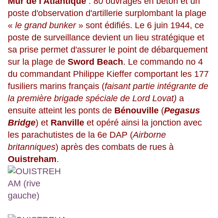
Mur de l'Atlantique
: 80 ouvrages en béton et un
poste d'observation d'artillerie surplombant la plage
«
le grand bunker
» sont édifiés. Le 6 juin 1944, ce
poste de surveillance devient un lieu stratégique et
sa prise permet d'assurer le point de débarquement
sur la plage de
Sword Beach
. Le commando no 4
du commandant Philippe Kieffer comportant les 177
fusiliers marins français (
faisant partie intégrante de
la première brigade spéciale de Lord Lovat)
a
ensuite atteint les ponts de
Bénouville
(
Pegasus
Bridge
) et
Ranville
et opéré ainsi la jonction avec
les parachutistes de la 6e DAP (
Airborne
britanniques
) après des combats de rues à
Ouistreham
.