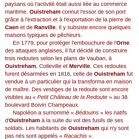
paysans où l'activité était aussi liée au commerce
maritime.
Ouistreham
connut l'essor de son port
grâce à l'extraction et à l'exportation de la pierre de
Caen
et de
Ranville
. Il y subsiste encore quelques
maisons typiques de pêcheurs.
En 1779, pour protéger l'embouchure de l'
Orne
des attaques anglaises, il fut décidé de construire
trois redoutes selon les plans de Vauban, à
Ouistreham
, Colleville et
Merville
. Ces redoutes
furent désarmées en 1816, celle de
Ouistreham
fut
vendue à un particulier qui la transforma en maison
de maître. Des vestiges de la redoute sont encore
visibles au «
Petit Château de la Redoute
» au 38
boulevard Boivin Champeaux.
Napoléon a surnommé «
Bédouins
» les natifs
d'
Ouistreham
à la suite du vol des fusils de ses
soldats. Les habitants de
Ouistreham
qui n'y sont
pas nés sont appelés «
Racachis
».