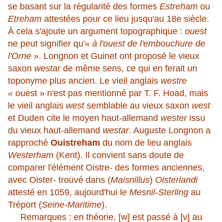
se basant sur la régularité des formes
Estreham
ou
Etreham
attestées pour ce lieu jusqu'au 18e siècle.
À cela s'ajoute un argument topographique :
ouest
ne peut signifier qu'«
à l'ouest de l'embouchure de
l'Orne
». Longnon et Guinet ont proposé le vieux
saxon
westar
de même sens, ce qui en ferait un
toponyme plus ancien. Le vieil anglais
westre
«
ouest » n'est pas mentionné par T. F. Hoad, mais
le vieil anglais
west
semblable au vieux saxon
west
et Duden cite le moyen haut-allemand
wester
issu
du vieux haut-allemand
westar
. Auguste Longnon a
rapproché
Ouistreham
du nom de lieu anglais
Westerham
(Kent). Il convient sans doute de
comparer l'élément Oistre- des formes anciennes,
avec Oister- trouvé dans (
Maisnillus
)
Oisterlandi
attesté en 1059, aujourd'hui l
e Mesnil-Sterling
au
Tréport (
Seine-Maritime
).
Remarques : en théorie, [w] est passé à [v] au