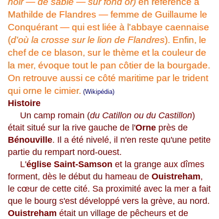
noir — de sable — sur fond or)
en référence à
Mathilde de Flandres — femme de Guillaume le
Conquérant — qui est liée à l'abbaye caennaise
(
d'où la crosse sur le lion de Flandres
). Enfin, le
chef de ce blason, sur le thème et la couleur de
la mer, évoque tout le pan côtier de la bourgade.
On retrouve aussi ce côté maritime par le trident
qui orne le cimier.
(Wikipédia)
Histoire
Un camp romain (
du Catillon ou du Castillon
)
était situé sur la rive gauche de l'
Orne
près de
Bénouville
. Il a été nivelé, il n'en reste qu'une petite
partie du rempart nord-ouest.
L'
église Saint-Samson
et la grange aux dîmes
forment, dès le début du hameau de
Ouistreham
,
le cœur de cette cité. Sa proximité avec la mer a fait
que le bourg s'est développé vers la grève, au nord.
Ouistreham
était un village de pêcheurs et de