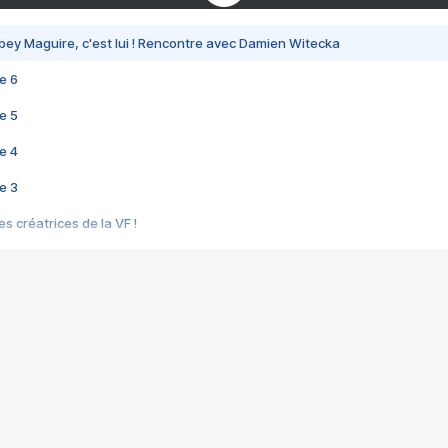
bey Maguire, c'est lui ! Rencontre avec Damien Witecka
e 6
e 5
e 4
e 3
s créatrices de la VF !
e 2
e 1
e Mektoub My Love arrive enfin ! Rencontre avec Shaïn Boumedine et Sal
i : après Toni en famille
elle réalise le bouleversant Dites lui que je l'aime
ais ! Rencontre autour de Vie privée de Rebecca Zlotowski