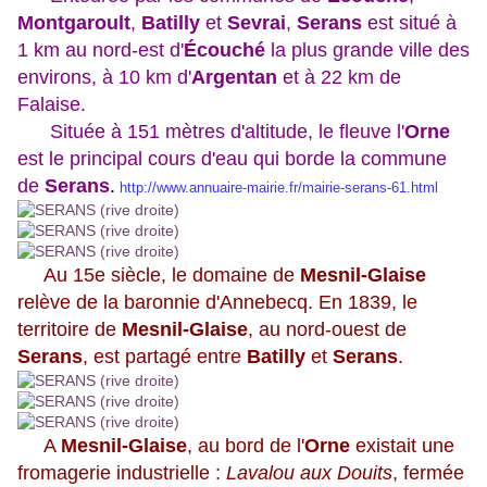
Montgaroult
,
Batilly
et
Sevrai
,
Serans
est situé à
1 km au nord-est d'
Écouché
la plus grande ville des
environs, à 10 km d'
Argentan
et à 22 km de
Falaise.
Située à 151 mètres d'altitude, le fleuve l'
Orne
est
le principal cours d'eau qui borde la commune
de
Serans
.
http://www.annuaire-mairie.fr/mairie-serans-61.html
Au 15e siècle, le domaine de
Mesnil-Glaise
relève de la baronnie d'Annebecq. En 1839, le
territoire de
Mesnil-Glaise
, au nord-ouest de
Serans
, est partagé entre
Batilly
et
Serans
.
A
Mesnil-Glaise
, au bord de l'
Orne
existait une
fromagerie industrielle :
Lavalou aux Douits
, fermée