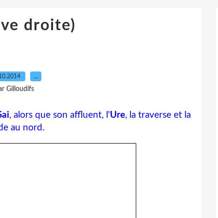
ive droite)
10.2014
…
ar Gilloudifs
Sai
, alors que son affluent, l'
Ure
, la traverse et la
de au nord.