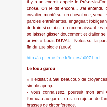
Il y a un endroit appelé le Pré-de-la-Fon
chose. On le dit encore... J'ai entendu 
cavalier, monté sur un cheval noir, venait
paroles entraînantes, engageait l'obligea
de train si celui-ci, en reconnaissant les 
se laisser glisser doucement et d'aller s
arrivé. » Louis DUVAL - Notes sur la par
fin du 13e siècle (1889)
http://la.piterne.free.fr/textes/b007.html
Le loup garou
« Il existait à
Sai
beaucoup de croyances s
simple aperçu.
- Vous connaissez, poursuit mon ami G.
l'ormeau au garrot, c'est un rejeton de l'
brasses de circonférence.