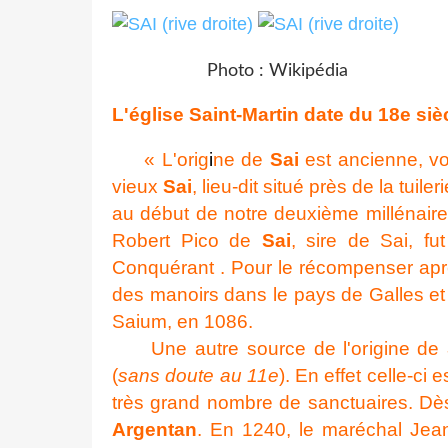
Photo : Wikipédia Pho
L'église Saint-Martin date du 18e siè
« L'orig
i
ne de
Sai
est ancienne, vo
vieux
Sai
, lieu-dit situé près de la tuil
au début de notre deuxième millénaire
Robert Pico de
Sai
, sire de Sai, f
Conquérant . Pour le récompenser après
des manoirs dans le pays de Galles e
Saium, en 1086.
Une autre source de l'origine de
(
sans doute au 11e
). En effet celle-ci 
très grand nombre de sanctuaires. Dès
Argentan
. En 1240, le maréchal Jean 