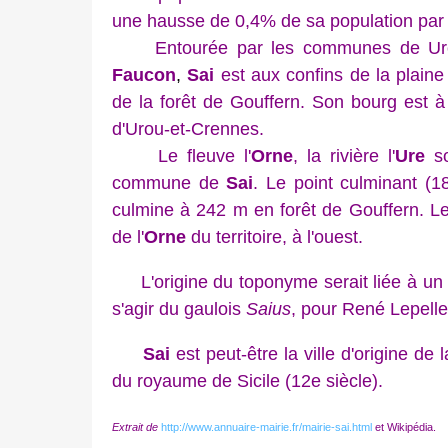
une hausse de 0,4% de
sa population par
Entourée par les communes de Uro
Faucon
,
Sai
est aux confins de la plaine 
de la forêt de Gouffern. Son bourg est à 
d'Urou-et-Crennes.
Le fleuve l'
Orne
, la rivière l'
Ure
so
commune de
Sai
. Le point culminant (1
culmine à 242 m en forêt de
Gouffern. Le
de l'
Orne
du territoire, à l'ouest.
L'
or
igine du toponyme serait liée à un
s'agir du gaulois
Saius
, pour René Lepelle
Sai
est peut-être la ville d'origine de
du royaume de Sicile (12e siècle).
Extrait de
http://www.annuaire-mairie.fr/mairie-sai.html
et Wikipédia.