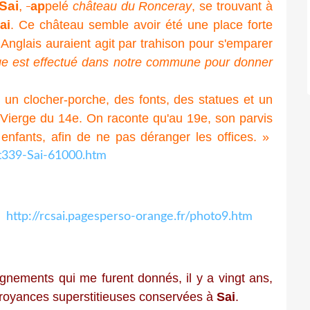
Sai
,
ap
pelé
château du Ronceray
, se trouvant à
ai
. Ce château semble avoir été une place forte
 Anglais auraient agit par trahison pour s'emparer
ge est effectué dans notre commune pour donner
e un clocher-porche, des fonts, des statues et un
e Vierge du 14e. On raconte qu'au 19e, son parvis
enfants, afin de ne pas déranger les offices. »
/t339-Sai-61000.htm
d
http://rcsai.pagesperso-orange.fr/photo9.htm
seignements qui me furent donnés, il y a vingt ans,
 croyances superstitieuses conservées à
Sai
.