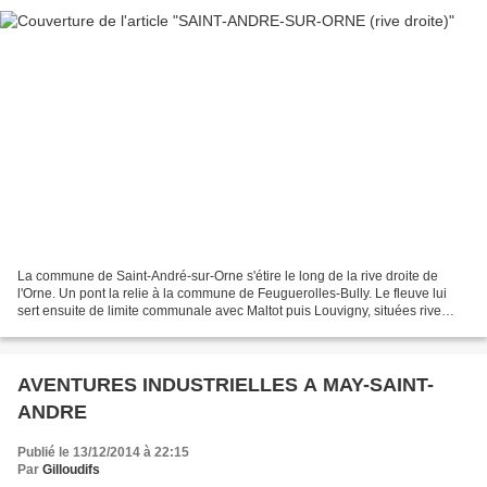
La commune de Saint-André-sur-Orne s'étire le long de la rive droite de
l'Orne. Un pont la relie à la commune de Feuguerolles-Bully. Le fleuve lui
sert ensuite de limite communale avec Maltot puis Louvigny, situées rive
gauche. est un village français,...
AVENTURES INDUSTRIELLES A MAY-SAINT-
ANDRE
Publié le 13/12/2014 à 22:15
Par
Gilloudifs