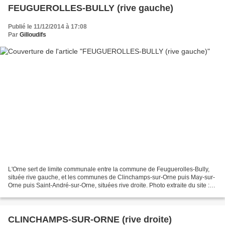
FEUGUEROLLES-BULLY (rive gauche)
Publié le 11/12/2014 à 17:08
Par
Gilloudifs
L'Orne sert de limite communale entre la commune de Feuguerolles-Bully,
située rive gauche, et les communes de Clinchamps-sur-Orne puis May-sur-
Orne puis Saint-André-sur-Orne, situées rive droite. Photo extraite du site :
http://www.ville-feuguerolles-bully.fr/...
CLINCHAMPS-SUR-ORNE (rive droite)