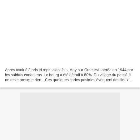
Après avoir été pris et repris sept fois, May-sur-Orne est libérée en 1944 par
les soldats canadiens. Le bourg a été détruit à 80%. Du village du passé, il
ne reste presque rien... Ces quelques cartes postales évoquent des lieux
aujourd'hui disparus....