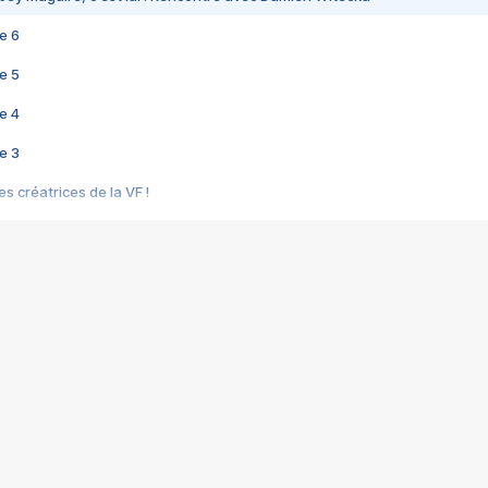
e 6
e 5
e 4
e 3
s créatrices de la VF !
e 2
e 1
e Mektoub My Love arrive enfin ! Rencontre avec Shaïn Boumedine et Sal
i : après Toni en famille
elle réalise le bouleversant Dites lui que je l'aime
ais ! Rencontre autour de Vie privée de Rebecca Zlotowski
 de Marguerite, Grave... Rencontre avec Ella Rumpf