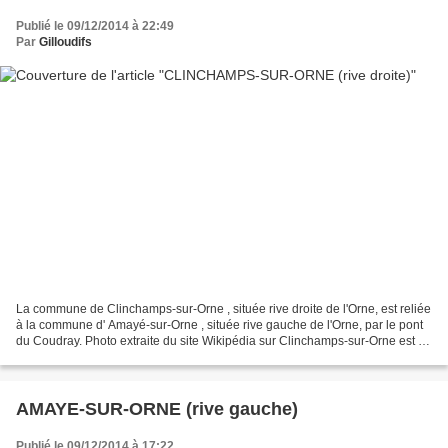
Publié le 09/12/2014 à 22:49
Par
Gilloudifs
La commune de Clinchamps-sur-Orne , située rive droite de l'Orne, est reliée
à la commune d' Amayé-sur-Orne , située rive gauche de l'Orne, par le pont
du Coudray. Photo extraite du site Wikipédia sur Clinchamps-sur-Orne est un
village français, situé...
AMAYE-SUR-ORNE (rive gauche)
Publié le 09/12/2014 à 17:22