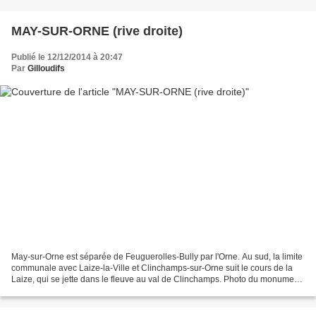
MAY-SUR-ORNE (rive droite)
Publié le 12/12/2014 à 20:47
Par
Gilloudifs
May-sur-Orne est séparée de Feuguerolles-Bully par l'Orne. Au sud, la limite
communale avec Laize-la-Ville et Clinchamps-sur-Orne suit le cours de la
Laize, qui se jette dans le fleuve au val de Clinchamps. Photo du monument
des mineurs extraite de
http://commons.wikimedia.org/wiki/File:May_sur_Orne_m%C3%A9morial_mi
neurs.JPG...