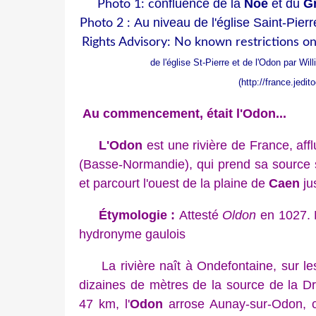
onfluence de la
Noë
et du
G
Photo 1: c
Au niveau de l'église Saint-Pier
Photo 2 :
Rights Advisory: No known restrictions on 
de l'église St-Pierre et de l'Odon par 
(
http://france.jed
Au commencement, était l'Odon...
L'Odon
est une rivière de France, affl
(Basse-Normandie), qui prend sa source s
et parcourt l'ouest de la plaine de
Caen
ju
Étymologie :
Attesté
Oldon
en 1027. 
hydronyme gaulois
La rivière naît à Ondefontaine, sur les
dizaines de mètres de la source de la Dr
47 km, l'
Odon
arrose Aunay-sur-Odon, c