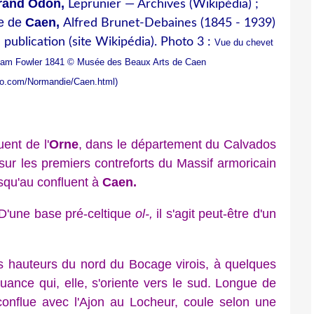
rand Odon,
Leprunier
—
Archives (Wikipédia) ;
re de
Caen,
Alfred Brunet-Debaines (1845 - 1939)
publication (site Wikipédia). Photo 3 :
Vue du chevet
William Fowler 1841 © Musée des Beaux Arts de Caen
itoo.com/Normandie/Caen.html
)
uent de l'
Orne
, dans le département du Calvados
ur les premiers contreforts du Massif armoricain
squ'au confluent à
Caen.
D'une base pré-celtique
ol-,
il s'agit peut-être d'un
 hauteurs du nord du Bocage virois, à quelques
uance qui, elle, s'oriente vers le sud. Longue de
onflue avec l'Ajon au Locheur, coule selon une