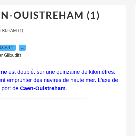
EN-OUISTREHAM (1)
TREHAM (1)
12.2014
…
ar Gilloudifs
rne
est doublé, sur une quinzaine de kilomètres,
t emprunter des navires de haute mer. L'axe de
e port de
Caen-Ouistreham
.