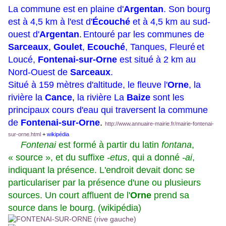
La commune est en plaine d'
Argentan
. Son bourg
est à 4,5 km à l'est d'
Écouché
et à 4,5 km au sud-
ouest d'
Argentan
.
Entouré par les communes de
Sarceaux
,
Goulet
,
Ecouché
, Tanques, Fleuré
et
Loucé,
Fontenai-sur-Orne
est situé à 2 km au
Nord-Ouest de
Sarceaux
.
Situé à 159 mètres d'altitude, le fleuve l'
Orne
, la
rivière la
Cance
,
la rivière La
Baize
sont les
principaux cours d'eau qui traversent la commune
de
Fontenai-sur-Orne
.
http://www.annuaire-mairie.fr/mairie-fontenai-
sur-orne.html
+
wikipédia
Fontenai
est formé à partir du latin
fontana
,
« source », et du suffixe
-etus
, qui a donné
-ai
,
indiquant la présence. L'endroit devait donc se
particulariser par la présence d'une ou plusieurs
sources. Un court affluent de l'
Orne
prend sa
source dans le bourg. (wikipédia)