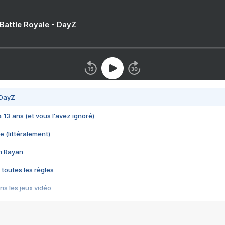
 Battle Royale - DayZ
 DayZ
 a 13 ans (et vous l'avez ignoré)
e (littéralement)
im Rayan
 toutes les règles
s les jeux vidéo
us choquant de Rockstar ? - Le scandale BULLY
e plus moche de Steam