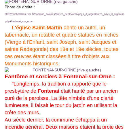
Photo de droite :
http://michel.lalos.free.fr/cadrans_solaires/autres_depts/orne/pays_d_argentan/cs_pays_d_argentan
.php#fontenai_sur_orne
L'église Saint-Martin
abrite un autel, un
tabernacle, un retable et quatre statues en niches
(Vierge à l'Enfant, saint Joseph, saint Jacques et
sainte Radegonde) des 18e et 19e siècles, toutes
ces œuvres étant classées à titre d'objets aux
Monuments historiques.
Fantôme et sorciers à Fontenai-sur-Orne :
"Longtemps, la tradition a rapporté que le
presbytère de
Fontenai
était hanté par un ancien
curé de la paroisse. La tête nimbée d'une clarté
lumineuse, il faisait le tour du jardin en utilisant la
crête des murs.
Au siècle dernier, la commune échappa à un
incendie général. Deux maisons étaient la proie des