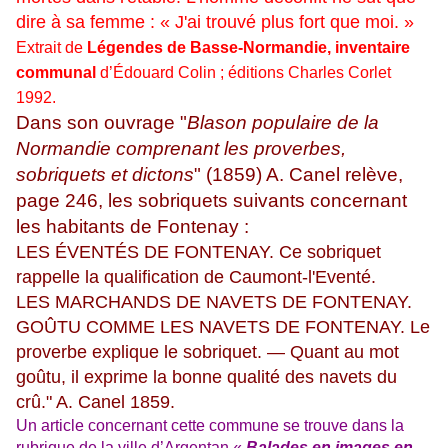
dire à sa femme : « J'ai trouvé plus fort que moi. »
Extrait de
Légendes de Basse-Normandie, inventaire
communal
d’Édouard Colin ; éditions Charles Corlet
1992.
Dans son ouvrage "
Blason populaire de la
Normandie comprenant les proverbes,
sobriquets et dictons
" (1859) A. Canel relève,
page 246, les sobriquets suivants concernant
les habitants de Fontenay :
LES ÉVENTÉS DE FONTENAY. Ce sobriquet
rappelle la qualification de Caumont-l'Eventé.
LES MARCHANDS DE NAVETS DE FONTENAY.
GOÛTU COMME LES NAVETS DE FONTENAY. Le
proverbe explique le sobriquet. — Quant au mot
goûtu, il exprime la bonne qualité des navets du
crû." A. Canel 1859.
Un article concernant cette commune se trouve dans la
rubrique de la ville d’Argentan «
Balades en images en